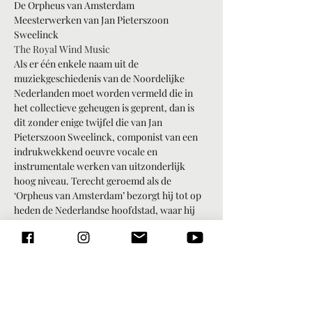
De Orpheus van Amsterdam

Meesterwerken van Jan Pieterszoon 
The Royal Wind Music
Als er één enkele naam uit de 
muziekgeschiedenis van de Noordelijke 
Nederlanden moet worden vermeld die in 
het collectieve geheugen is geprent, dan is 
dit zonder enige twijfel die van Jan 
Pieterszoon Sweelinck, componist van een 
indrukwekkend oeuvre vocale en 
instrumentale werken van uitzonderlijk 
hoog niveau. Terecht geroemd als de 
‘Orpheus van Amsterdam’ bezorgt hij tot op 
heden de Nederlandse hoofdstad, waar hij 
tussen 1577 en 1621 ononderbroken als 
organist verbonden was aan de Oude Kerk, 
een uitzonderlijke én verdiende eer.
Dankzij de bloeiende muziekuitgeverijen 
genoten zijn vocale werken een brede 
verspreiding. Maar zijn klaviermuziek 