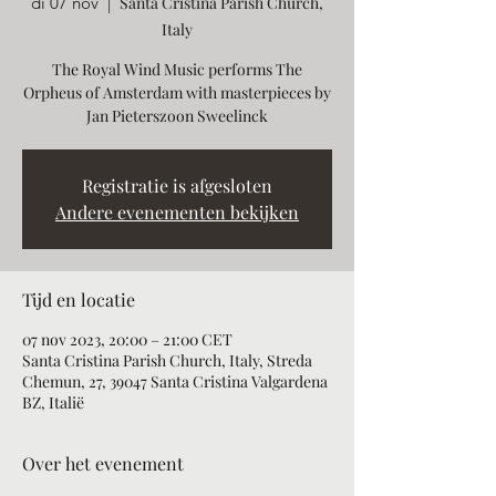
di 07 nov
  |  
Santa Cristina Parish Church,
Italy
The Royal Wind Music performs The
Orpheus of Amsterdam with masterpieces by
Jan Pieterszoon Sweelinck
Registratie is afgesloten
Andere evenementen bekijken
Tijd en locatie
07 nov 2023, 20:00 – 21:00 CET
Santa Cristina Parish Church, Italy, Streda
Chemun, 27, 39047 Santa Cristina Valgardena
BZ, Italië
Over het evenement