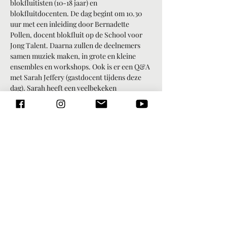
blokfluitisten (10-18 jaar) en 
blokfluitdocenten. De dag begint om 10.30 
uur met een inleiding door Bernadette 
Pollen, docent blokfluit op de School voor 
Jong Talent. Daarna zullen de deelnemers 
samen muziek maken, in grote en kleine 
ensembles en workshops. Ook is er een Q&A 
met Sarah Jeffery (gastdocent tijdens deze 
dag). Sarah heeft een veelbekeken 
YouTubekanaal over de blokfluit. De dag 
wordt afgesloten met een klein concertje.
In de middag kunnen de deelnemers 
meedoen aan een van de onderstaande 
workshops:
Blokfluitles op de School voor Jong 
Talent, hoe gaat dat? (10-13 jaar)
Ensemblespel
Masterclass/correpetitie als speler
Masterclass/correpetitie als luisteraar
Read More >