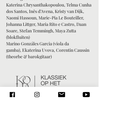
Katerina Chrysanthakopoulou, Telma Cunha 
dos Santos, Inês d’Avena, Kristy van Dijk, 
Naomi Hassoun, Marie-Pia Le Bouteiller, 
Johanna Littger, Maria Rito e Castro, Daan 
Soare, Stefan Temmingh, Maya Zutta 
(blokfluiten)
Marino Gonzáles Garcia (viola da 
gamba), Ekaterina Uvova, Corentin Caussin 
(theorbe & barokgitaar)
J.C. Schickhardt (1682-1762) | Concerto 
Op.19 No. 2 (Amsterdam, c. 1715), Allegro, 
Adagio, Vivace, AllegroJ.B. de Boismortier 
(1689-1755) | Concerto Op.15 No. 6, PB 312 
(Parijs, 1727) | Adagio, Allegro, AllegroL. 